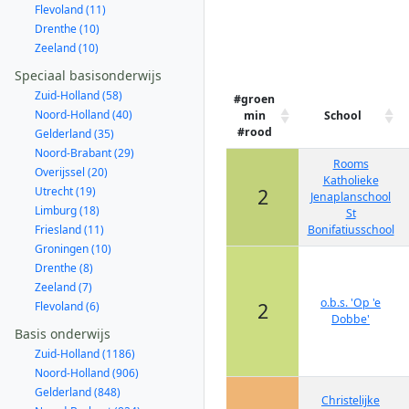
Flevoland (11)
Drenthe (10)
Zeeland (10)
Speciaal basisonderwijs
Zuid-Holland (58)
#groen
Noord-Holland (40)
min
School
#rood
Gelderland (35)
Noord-Brabant (29)
Rooms
Overijssel (20)
Katholieke
Utrecht (19)
2
Jenaplanschool
Limburg (18)
St
Friesland (11)
Bonifatiusschool
Groningen (10)
Drenthe (8)
Zeeland (7)
o.b.s. 'Op 'e
2
Flevoland (6)
Dobbe'
Basis onderwijs
Zuid-Holland (1186)
Noord-Holland (906)
Gelderland (848)
Christelijke