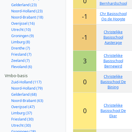
0
Bernhardschool
Gelderland (23)
Noord-Holland (23)
Chr Basisschool
-1
Noord-Brabant (18)
Op de Hoogte
Overijssel (16)
Utrecht (10)
Christelijke
-1
Groningen (9)
Basisschool
Limburg (8)
Aasterage
Drenthe (7)
Friesland (7)
Christelijke
3
Zeeland (7)
Basisschool
Bernewird
Flevoland (6)
Vmbo-basis
Christelijke
0
Basisschool De
Zuid-Holland (117)
Bining
Noord-Holland (79)
Gelderland (68)
Noord-Brabant (63)
Christelijke
Overijssel (47)
0
Basisschool De
Limburg (37)
Eker
Friesland (30)
Utrecht (30)
Groningen (28)