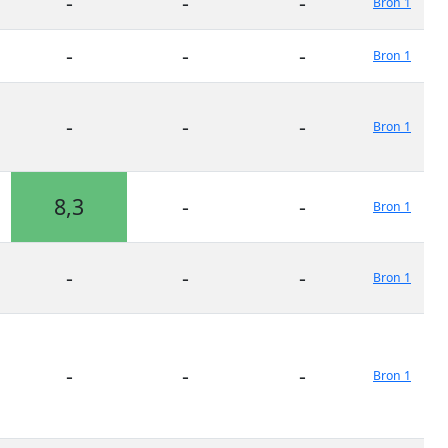
-
-
-
Bron 1
-
-
-
Bron 1
-
-
-
Bron 1
8,3
-
-
Bron 1
-
-
-
Bron 1
-
-
-
Bron 1