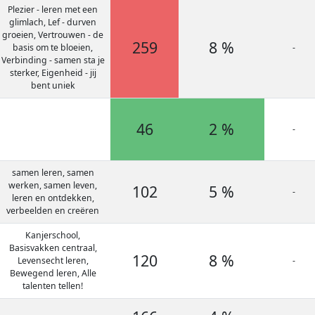
Plezier - leren met een
glimlach, Lef - durven
groeien, Vertrouwen - de
259
8 %
basis om te bloeien,
-
Verbinding - samen sta je
sterker, Eigenheid - jij
bent uniek
46
2 %
-
samen leren, samen
werken, samen leven,
102
5 %
-
leren en ontdekken,
verbeelden en creëren
Kanjerschool,
Basisvakken centraal,
120
8 %
Levensecht leren,
-
Bewegend leren, Alle
talenten tellen!