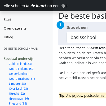
Alle scholen
in de buurt
op een rijtje
De beste bas
Start
1
Ik zoek een
Over deze site
Uitleg
Deze tabel toont
33
basisscho
DE BESTE SCHOLEN VAN:
en ouders, en de resultaten 
hebben we verkregen via een 
Speciaal onderwijs
vaak een indicatie is van ho
Zuid-Holland (83)
Noord-Holland (57)
De kleur van een cel geeft aa
Gelderland (51)
het verschil tussen het aanta
Noord-Brabant (51)
Limburg (28)
Overijssel (23)
Utrecht (22)
Tip
: Als je jouw postcode hie
Groningen (16)
Friesland (14)