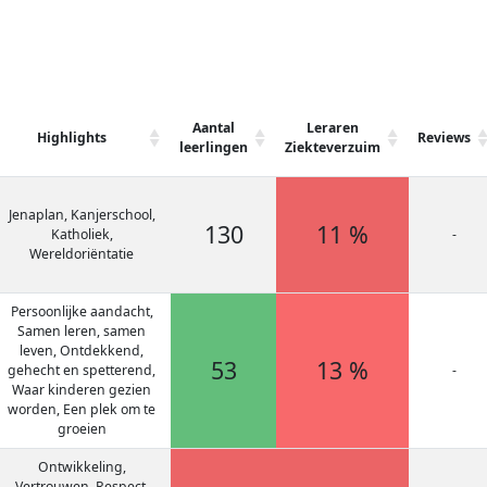
Aantal
Leraren
Highlights
Reviews
leerlingen
Ziekteverzuim
Jenaplan, Kanjerschool,
130
11 %
Katholiek,
-
Wereldoriëntatie
Persoonlijke aandacht,
Samen leren, samen
leven, Ontdekkend,
53
13 %
gehecht en spetterend,
-
Waar kinderen gezien
worden, Een plek om te
groeien
Ontwikkeling,
Vertrouwen, Respect,