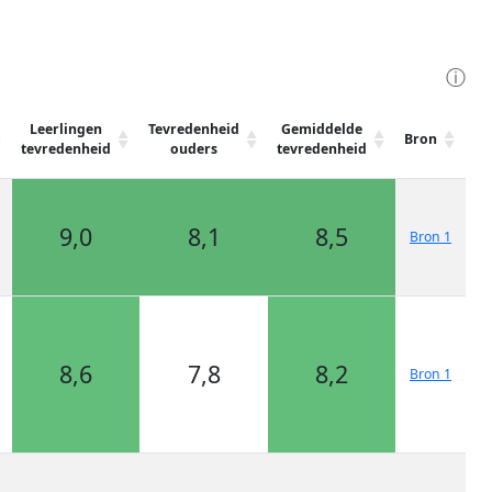
ⓘ
Leerlingen
Tevredenheid
Gemiddelde
Bron
tevredenheid
ouders
tevredenheid
9,0
8,1
8,5
Bron 1
8,6
7,8
8,2
Bron 1