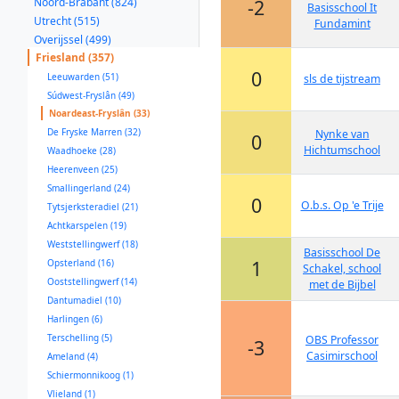
Noord-Brabant (824)
-2
Basisschool It
Utrecht (515)
Fundamint
Overijssel (499)
Friesland (357)
0
Leeuwarden (51)
sls de tijstream
Súdwest-Fryslân (49)
Noardeast-Fryslân (33)
De Fryske Marren (32)
Nynke van
0
Hichtumschool
Waadhoeke (28)
Heerenveen (25)
Smallingerland (24)
0
O.b.s. Op 'e Trije
Tytsjerksteradiel (21)
Achtkarspelen (19)
Weststellingwerf (18)
Basisschool De
1
Opsterland (16)
Schakel, school
Ooststellingwerf (14)
met de Bijbel
Dantumadiel (10)
Harlingen (6)
Terschelling (5)
OBS Professor
-3
Casimirschool
Ameland (4)
Schiermonnikoog (1)
Vlieland (1)