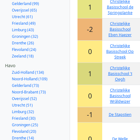
Christelijke
Gelderland (99)
1
Basisschool de
Overijssel (65)
Springplanke
Utrecht (61)
Friesland (49)
Christelijke
-2
Basisschool
Limburg (43)
Eben Haezer
Groningen (32)
Drenthe (26)
Christelijke
Flevoland (24)
0
Basisschool Op
Zeeland (18)
Streek
Havo
Christelijke
1
Zuid-Holland (134)
Basisschool 't
Noord-Holland (109)
Oegh
Gelderland (73)
Christelijke
Noord-Brabant (73)
0
Basisschool
Overijssel (52)
Wrâldwizer
Utrecht (51)
Limburg (32)
-1
De Stapstien
Friesland (30)
Groningen (25)
Flevoland (20)
0
Drenthe (14)
De Welle