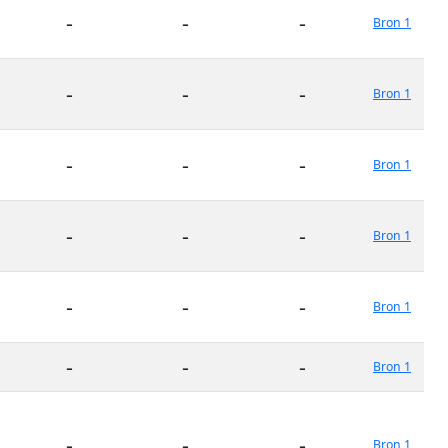
-
-
-
Bron 1
-
-
-
Bron 1
-
-
-
Bron 1
-
-
-
Bron 1
-
-
-
Bron 1
-
-
-
Bron 1
-
-
-
Bron 1