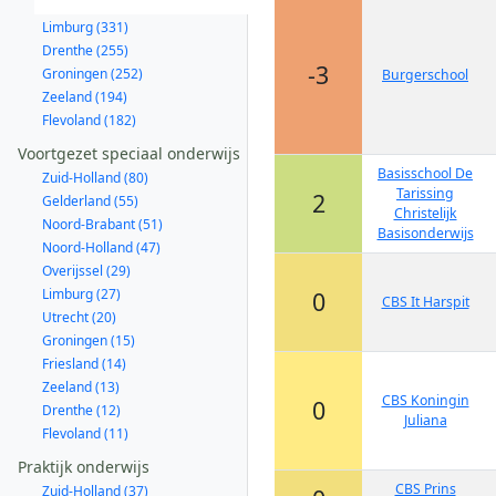
Limburg (331)
Drenthe (255)
-3
Groningen (252)
Burgerschool
Zeeland (194)
Flevoland (182)
Voortgezet speciaal onderwijs
Basisschool De
Zuid-Holland (80)
Tarissing
2
Gelderland (55)
Christelijk
Noord-Brabant (51)
Basisonderwijs
Noord-Holland (47)
Overijssel (29)
Limburg (27)
0
CBS It Harspit
Utrecht (20)
Groningen (15)
Friesland (14)
Zeeland (13)
CBS Koningin
0
Drenthe (12)
Juliana
Flevoland (11)
Praktijk onderwijs
CBS Prins
Zuid-Holland (37)