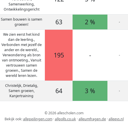
Samenwerking,
Ontwikkelingsgericht
Samen bouwen is samen
63
2 %
-
groeien!
We zien eerst het kind
dan de leerling.,
Verbonden met jezelf de
ander en de wereld.,
195
-
Verwondering als bron
-
van ontmoeting., Vanuit
vertrouwen samen
groeien., Samen de
wereld leren lezen.
Christelijk, Drietalig,
64
3 %
Samen groeien,
-
Kanjertraining
© 2026 allescholen.com
Bekijk ook:
allepeilingen.com
·
allpolls.co.uk
·
alleumfragen.de
·
alleevs.nl