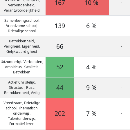
167
10 %
-
Verbondenheid,
Verantwoordelijkheid
Samenlevingsschool,
139
6 %
Vreedzame school,
-
Drietalige school
Betrokkenheid,
66
-
Veiligheid, Eigenheid,
-
Gelijkwaardigheid
Uitzonderlijk, Verbonden,
52
4 %
Ambitieus, Kwaliteit,
-
Betrokken
Actief Christelijk,
44
9 %
Structuur, Rust,
-
Betrokkenheid, Veilig
Vreedzaam, Drietalige
school, Thematisch
202
7 %
onderwijs,
-
Talentonderwijs,
Formatief leren