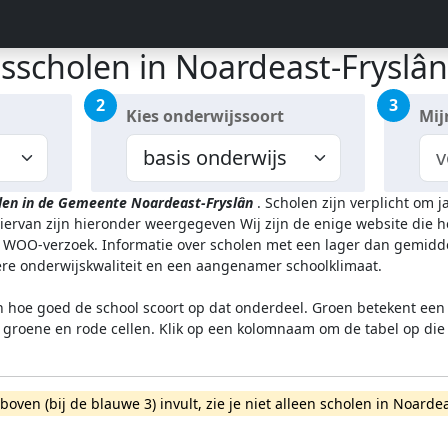
isscholen in Noardeast-Fryslân
2
3
Kies onderwijssoort
Mij
len in de Gemeente Noardeast-Fryslân
.
Scholen zijn verplicht om 
hiervan zijn hieronder weergegeven
Wij zijn de enige website die 
WOO-verzoek. Informatie over scholen met een lager dan gemidde
gere onderwijskwaliteit en een aangenamer schoolklimaat.
n hoe goed de school scoort op dat onderdeel. Groen betekent een g
l groene en rode cellen. Klik op een kolomnaam om de tabel op die
rboven (bij de blauwe 3) invult, zie je niet alleen scholen in Noar