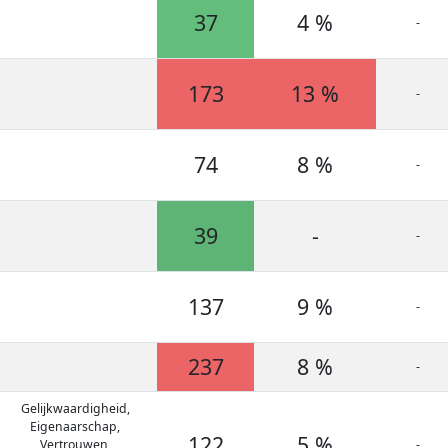
37
4 %
-
173
13 %
-
74
8 %
-
39
-
-
137
9 %
-
237
8 %
-
Gelijkwaardigheid,
Eigenaarschap,
122
5 %
Vertrouwen,
-