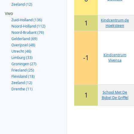
Zeeland (12)
Vwo
Zuid-Holland (136)
Kindcentrum de
1
Hoeksteen
Noord-Holland (112)
Noord-Brabant (76)
Gelderland (69)
Overijssel (48)
Utrecht (46)
Kindcentrum
-1
Limburg (33)
Vivensa
Groningen (27)
Friesland (25)
Flevoland (18)
Zeeland (12)
Drenthe (11)
School Met De
1
Bijbel De Griffel