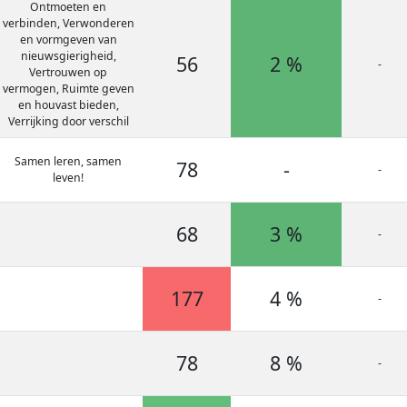
Ontmoeten en
verbinden, Verwonderen
en vormgeven van
nieuwsgierigheid,
56
2 %
-
Vertrouwen op
vermogen, Ruimte geven
en houvast bieden,
Verrijking door verschil
Samen leren, samen
78
-
-
leven!
68
3 %
-
177
4 %
-
78
8 %
-