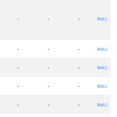
-
-
-
Bron 1
-
-
-
Bron 1
-
-
-
Bron 1
-
-
-
Bron 1
-
-
-
Bron 1