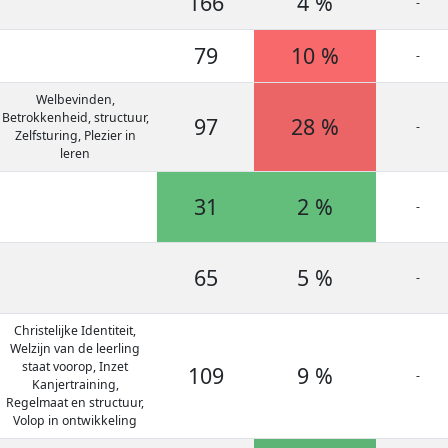
166
4 %
-
79
10 %
-
Welbevinden,
Betrokkenheid, structuur,
97
28 %
-
Zelfsturing, Plezier in
leren
31
2 %
-
65
5 %
-
Christelijke Identiteit,
Welzijn van de leerling
staat voorop, Inzet
109
9 %
-
Kanjertraining,
Regelmaat en structuur,
Volop in ontwikkeling