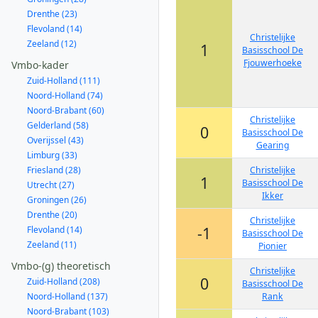
Drenthe (23)
Flevoland (14)
Christelijke
Zeeland (12)
1
Basisschool De
Fjouwerhoeke
Vmbo-kader
Zuid-Holland (111)
Noord-Holland (74)
Noord-Brabant (60)
Christelijke
Gelderland (58)
0
Basisschool De
Overijssel (43)
Gearing
Limburg (33)
Friesland (28)
Christelijke
1
Basisschool De
Utrecht (27)
Ikker
Groningen (26)
Drenthe (20)
Christelijke
-1
Flevoland (14)
Basisschool De
Zeeland (11)
Pionier
Vmbo-(g) theoretisch
Christelijke
0
Zuid-Holland (208)
Basisschool De
Noord-Holland (137)
Rank
Noord-Brabant (103)