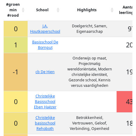
#groen
Aantal
min
School
Highlights
leerling
#rood
J.A.
Doelgericht, Samen,
0
97
Houtkoperschool
Eigenaarschap
Basisschool De
1
20
Bornput
Onderwijs op maat,
Projectmatig
wereldoriëntatie, Modern
-1
19
cb De Hien
christelijke identiteit,
Gezonde school, Kennis
versus vaardigheden
Christelijke
0
43
Basisschool
Eben Haëzer
Christelijke
Betrokkenheid,
0
18
basisschool
Vertrouwen, Geloof,
Rehoboth
Verbinding, Openheid