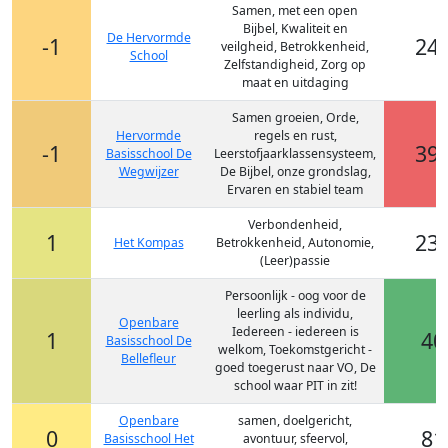
Samen, met een open
Bijbel, Kwaliteit en
De Hervormde
-1
24
veilgheid, Betrokkenheid,
School
Zelfstandigheid, Zorg op
maat en uitdaging
Samen groeien, Orde,
Hervormde
regels en rust,
-1
39
Basisschool De
Leerstofjaarklassensysteem,
Wegwijzer
De Bijbel, onze grondslag,
Ervaren en stabiel team
Verbondenheid,
1
23
Het Kompas
Betrokkenheid, Autonomie,
(Leer)passie
Persoonlijk - oog voor de
leerling als individu,
Openbare
Iedereen - iedereen is
1
40
Basisschool De
welkom, Toekomstgericht -
Bellefleur
goed toegerust naar VO, De
school waar PIT in zit!
Openbare
samen, doelgericht,
0
81
Basisschool Het
avontuur, sfeervol,