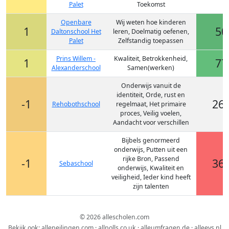
Palet
Toekomst
Openbare
Wij weten hoe kinderen
1
50
Daltonschool Het
leren, Doelmatig oefenen,
Palet
Zelfstandig toepassen
Prins Willem -
Kwaliteit, Betrokkenheid,
1
77
Alexanderschool
Samen(werken)
Onderwijs vanuit de
identiteit, Orde, rust en
-1
26
Rehobothschool
regelmaat, Het primaire
proces, Veilig voelen,
Aandacht voor verschillen
Bijbels genormeerd
onderwijs, Putten uit een
rijke Bron, Passend
-1
36
Sebaschool
onderwijs, Kwaliteit en
veiligheid, Ieder kind heeft
zijn talenten
© 2026 allescholen.com
Bekijk ook:
allepeilingen.com
·
allpolls.co.uk
·
alleumfragen.de
·
alleevs.nl