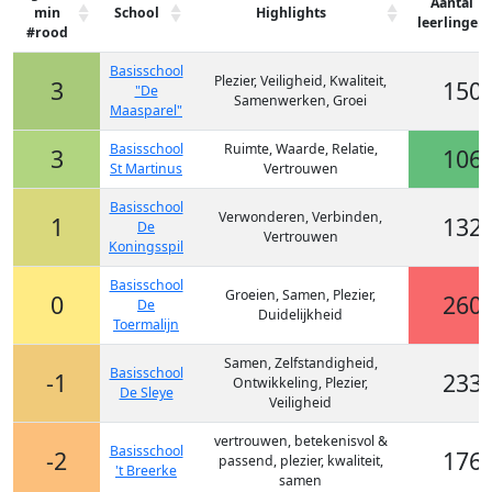
Aantal
min
School
Highlights
leerlingen
#rood
Basisschool
Plezier, Veiligheid, Kwaliteit,
3
150
"De
Samenwerken, Groei
Maasparel"
Basisschool
Ruimte, Waarde, Relatie,
3
106
St Martinus
Vertrouwen
Basisschool
Verwonderen, Verbinden,
1
132
De
Vertrouwen
Koningsspil
Basisschool
Groeien, Samen, Plezier,
0
260
De
Duidelijkheid
Toermalijn
Samen, Zelfstandigheid,
Basisschool
-1
233
Ontwikkeling, Plezier,
De Sleye
Veiligheid
vertrouwen, betekenisvol &
Basisschool
-2
176
passend, plezier, kwaliteit,
't Breerke
samen