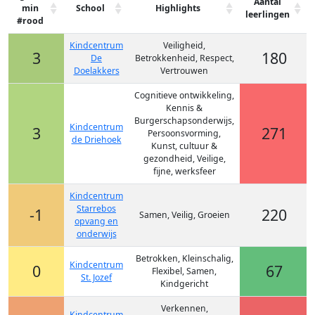
Aantal
min
School
Highlights
leerlingen
#rood
Kindcentrum
Veiligheid,
3
180
De
Betrokkenheid, Respect,
Doelakkers
Vertrouwen
Cognitieve ontwikkeling,
Kennis &
Burgerschapsonderwijs,
Kindcentrum
3
271
Persoonsvorming,
de Driehoek
Kunst, cultuur &
gezondheid, Veilige,
fijne, werksfeer
Kindcentrum
Starrebos
-1
220
Samen, Veilig, Groeien
opvang en
onderwijs
Betrokken, Kleinschalig,
Kindcentrum
0
67
Flexibel, Samen,
St. Jozef
Kindgericht
Verkennen,
Kindcentrum