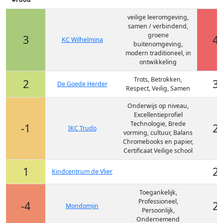
veilige leeromgeving,
samen / verbindend,
groene
3
4
KC Wilhelmina
buitenomgeving,
modern traditioneel, in
ontwikkeling
Trots, Betrokken,
2
3
De Goede Herder
Respect, Veilig, Samen
Onderwijs op niveau,
Excellentieprofiel
Technologie, Brede
-1
2
IKC Trudo
vorming, cultuur, Balans
Chromebooks en papier,
Certificaat Veilige school
1
2
Kindcentrum de Vlier
Toegankelijk,
Professioneel,
-4
2
Mondomijn
Persoonlijk,
Ondernemend