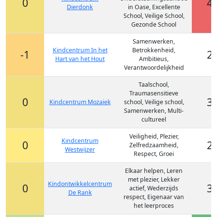
0
4
Dierdonk
in Oase, Excellente
School, Veilige School,
Gezonde School
Samenwerken,
Kindcentrum In het
Betrokkenheid,
-1
2
Hart van het Hout
Ambitieus,
Verantwoordelijkheid
Taalschool,
Traumasensitieve
0
3
Kindcentrum Mozaiek
school, Veilige school,
Samenwerken, Multi-
cultureel
Veiligheid, Plezier,
Kindcentrum
0
2
Zelfredzaamheid,
Westwijzer
Respect, Groei
Elkaar helpen, Leren
met plezier, Lekker
Kindontwikkelcentrum
0
3
actief, Wederzijds
De Rank
respect, Eigenaar van
het leerproces