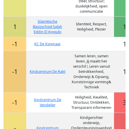
sfeer, structuur;
duidelijkheid, open
communicatie
Islamitische
Identiteit, Respect,
1
1
Basisschool Salah
Veiligheid, Plezier
Eddin El Ayyoubi
-1
1
KC De Korenaar
Samen leren, samen
leven, Jij maakt het
verschil !, Leren vanuit
-1
1
Kindcentrum De Rakt
betrokkenheid,
Onderwijs & Opvang,
Kunstzinnige vorming&
Techniek
Veiligheid, Kwaliteit,
Kindcentrum De
-1
3
Structuur, Ontdekken,
Vendelier
Transparant informeren
Kindgerichter
onderwijs,
Kindcentrum
Ondersteuningsaanbod