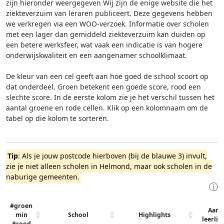
zijn hieronder weergegeven
Wij zijn de enige website die het
ziekteverzuim van leraren publiceert. Deze gegevens hebben
we verkregen via een WOO-verzoek. Informatie over scholen
met een lager dan gemiddeld ziekteverzuim kan duiden op
een betere werksfeer, wat vaak een indicatie is van hogere
onderwijskwaliteit en een aangenamer schoolklimaat.
De kleur van een cel geeft aan hoe goed de school scoort op
dat onderdeel. Groen betekent een goede score, rood een
slechte score. In de eerste kolom zie je het verschil tussen het
aantal groene en rode cellen. Klik op een kolomnaam om de
tabel op die kolom te sorteren.
Tip
: Als je jouw postcode hierboven (bij de blauwe 3) invult,
zie je niet alleen scholen in Helmond, maar ook scholen in de
naburige gemeenten.
ⓘ
#groen
Aant
min
School
Highlights
leerli
#rood