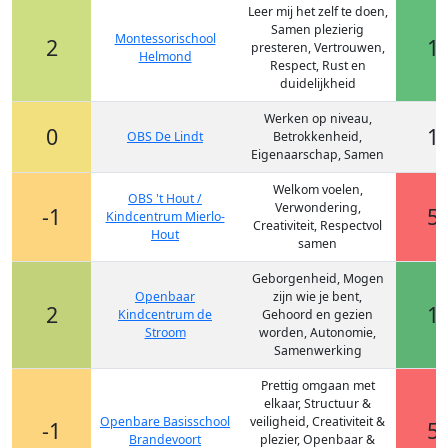
Leer mij het zelf te doen,
Samen plezierig
Montessorischool
2
1
presteren, Vertrouwen,
Helmond
Respect, Rust en
duidelijkheid
Werken op niveau,
0
1
OBS De Lindt
Betrokkenheid,
Eigenaarschap, Samen
Welkom voelen,
OBS 't Hout /
Verwondering,
-1
5
Kindcentrum Mierlo-
Creativiteit, Respectvol
Hout
samen
Geborgenheid, Mogen
Openbaar
zijn wie je bent,
2
1
Kindcentrum de
Gehoord en gezien
Stroom
worden, Autonomie,
Samenwerking
Prettig omgaan met
elkaar, Structuur &
Openbare Basisschool
veiligheid, Creativiteit &
-1
5
Brandevoort
plezier, Openbaar &