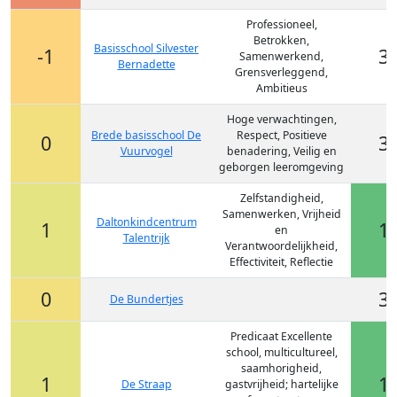
Professioneel,
Betrokken,
Basisschool Silvester
-1
3
Samenwerkend,
Bernadette
Grensverleggend,
Ambitieus
Hoge verwachtingen,
Brede basisschool De
Respect, Positieve
0
3
Vuurvogel
benadering, Veilig en
geborgen leeromgeving
Zelfstandigheid,
Samenwerken, Vrijheid
Daltonkindcentrum
1
1
en
Talentrijk
Verantwoordelijkheid,
Effectiviteit, Reflectie
0
3
De Bundertjes
Predicaat Excellente
school, multicultureel,
saamhorigheid,
1
1
De Straap
gastvrijheid; hartelijke