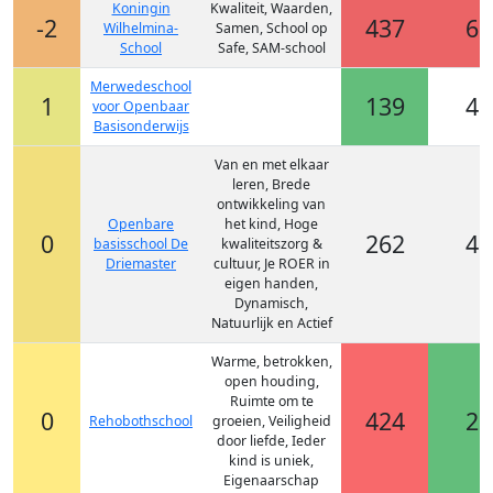
Koningin
Kwaliteit, Waarden,
-2
437
6 
Wilhelmina-
Samen, School op
School
Safe, SAM-school
Merwedeschool
1
139
4 
voor Openbaar
Basisonderwijs
Van en met elkaar
leren, Brede
ontwikkeling van
Openbare
het kind, Hoge
0
262
4 
basisschool De
kwaliteitszorg &
Driemaster
cultuur, Je ROER in
eigen handen,
Dynamisch,
Natuurlijk en Actief
Warme, betrokken,
open houding,
Ruimte om te
0
424
2 
Rehobothschool
groeien, Veiligheid
door liefde, Ieder
kind is uniek,
Eigenaarschap