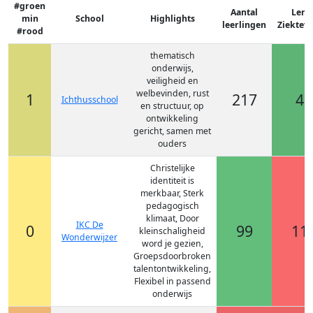
#groen
Aantal
Lera
min
School
Highlights
leerlingen
Ziektev
#rood
thematisch
onderwijs,
veiligheid en
welbevinden, rust
1
217
4 
Ichthusschool
en structuur, op
ontwikkeling
gericht, samen met
ouders
Christelijke
identiteit is
merkbaar, Sterk
pedagogisch
klimaat, Door
IKC De
0
99
11
kleinschaligheid
Wonderwijzer
word je gezien,
Groepsdoorbroken
talentontwikkeling,
Flexibel in passend
onderwijs