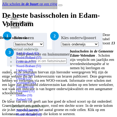
Alle scholen
in de buurt
op een rijtje
De beste basisscholen in Edam-
Start
Volendam
Over deze site
Uitleg
Deze
1
2
Ik zoek een
Kies onderwijssoort
De beste scholen van:
tabel
toont
13
Speciaal onderwijs
basisscholen in de Gemeente
3
Zuid-Holland (83)
Mijn postcode en huisnummer
Edam-Volendam
.
Scholen
Noord-Holland (57)
zijn verplicht om jaarlijks een
Gelderland (51)
tevredenheidsenquête af te
Noord-Brabant (51)
nemen bij leerlingen en
Limburg (28)
ouders, en de resultaten hiervan zijn hieronder weergegeven
Wij zijn de
Overijssel (23)
enige website die het ziekteverzuim van leraren publiceert. Deze gegevens
Utrecht (22)
hebben we verkregen via een WOO-verzoek. Informatie over scholen met
Groningen (16)
een lager dan gemiddeld ziekteverzuim kan duiden op een betere werksfeer,
Friesland (14)
wat vaak een indicatie is van hogere onderwijskwaliteit en een aangenamer
Flevoland (11)
schoolklimaat.
Drenthe (10)
Zeeland (10)
De kleur van een cel geeft aan hoe goed de school scoort op dat onderdeel.
Groen betekent een goede score, rood een slechte score. In de eerste kolom
Speciaal basisonderwijs
zie je het verschil tussen het aantal groene en rode cellen. Klik op een
Zuid-Holland (58)
kolomnaam om de tabel op die kolom te sorteren.
Noord-Holland (40)