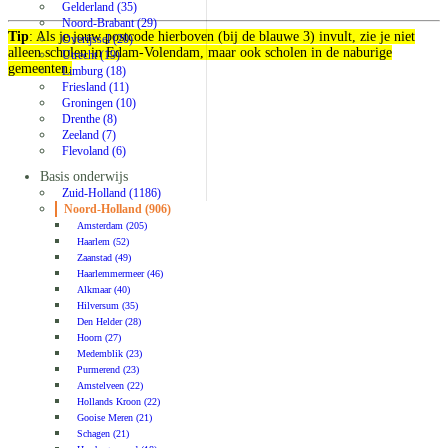
Gelderland (35)
Noord-Brabant (29)
Tip
: Als je jouw postcode hierboven (bij de blauwe 3) invult, zie je niet
Overijssel (20)
alleen scholen in Edam-Volendam, maar ook scholen in de naburige
Utrecht (19)
gemeenten.
Limburg (18)
Friesland (11)
Groningen (10)
Drenthe (8)
Zeeland (7)
Flevoland (6)
Basis onderwijs
Zuid-Holland (1186)
Noord-Holland (906)
Amsterdam (205)
Haarlem (52)
Zaanstad (49)
Haarlemmermeer (46)
Alkmaar (40)
Hilversum (35)
Den Helder (28)
Hoorn (27)
Medemblik (23)
Purmerend (23)
Amstelveen (22)
Hollands Kroon (22)
Gooise Meren (21)
Schagen (21)