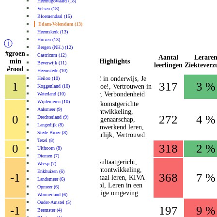
Heerhugowaard (18)
Velsen (18)
Bloemendaal (15)
Edam-Volendam (13)
Heemskerk (13)
Huizen (13)
ⓘ
Bergen (NH.) (12)
#groen
Castricum (12)
Aantal
Lerare
min
School
Highlights
Beverwijk (11)
leerlingen
Ziekteverz
#rood
Heemstede (10)
Oecumenische
Geloof in onderwijs, Je
Heiloo (10)
1
317
3 %
Basisschool De
doet er toe!, Vertrouwen in
Koggenland (10)
Trimaran
elkaar, Verbondenheid
Waterland (10)
Wijdemeren (10)
Toekomstgerichte
Aalsmeer (9)
Openbare
ontwikkeling,
0
272
4 %
Drechterland (9)
Basisschool De
Eigenaarschap,
Langedijk (8)
Koningsspil
Samenwerkend leren,
Stede Broec (8)
Natuurlijk, Vertrouwd
Texel (8)
Basisschool de
0
318
2 %
Uithoorn (8)
Blokwhere
Diemen (7)
Resultaatgericht,
Weesp (7)
Talentontwikkeling,
Enkhuizen (6)
Basisschool De
-1
368
7 %
Optimaal leren, KIVA
Landsmeer (6)
Scheepswerf
school, Leren in een
Opmeer (6)
veilige omgeving
Wormerland (6)
De Nieuwe
Ouder-Amstel (5)
-1
197
9 %
School
Beemster (4)