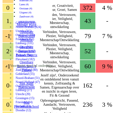
Basisschool
Blaricum (4)
Laren (4)
Plezier, Creativiteit,
0
372
4 %
De Samensprong
Oostzaan (4)
Structuur, Groei, Samen
Uitgeest (4)
Verbinden, Vertrouwen,
Openbare
Zandvoort (4)
Plezier, Veiligheid,
1
43
-
Basisschool
Meesterschap,
Gelderland (848)
Meester Haye
ontwikkeling
Noord-Brabant (824)
Utrecht (515)
Openbare
Verbinden, Vertrouwen,
-1
79
7 %
Overijssel (499)
Basisschool
Plezier, Veiligheid,
Friesland (357)
Middelie
Meesterschap/Ontwikkeling
Limburg (331)
Verbinden, Vertrouwen,
Openbare
Drenthe (255)
Plezier, Veiligheid,
2
52
-
Basisschool
Groningen (252)
Meesterschap,
Prinses Beatrix
Zeeland (194)
ontwikkeling
Flevoland (182)
Openbare
Verbinden, Vertrouwen,
-1
60
9 %
Voortgezet speciaal onderwijs
Basisschool 't
Plezier, Veiligheid,
Zuid-Holland (80)
Tilletje
Meesterschap/Ontwikkeling
Gelderland (55)
Jezelf zijn!, Onderzoekend
Noord-Brabant (51)
en ontdekkend leren vanuit
Noord-Holland (47)
Sint Jozef
kennis, Zelfstandig &
0
162
-
Overijssel (29)
Basisschool
Samen, Eigenaarschap over
Limburg (27)
en inzicht in eigen leren,
Utrecht (20)
Fit & Gezond
Groningen (15)
Opbrengstgericht, Passend,
Friesland (14)
Sint
0
236
3 %
Aandacht, Vertrouwen,
Zeeland (13)
Petrusbasisschool
Veiligheid
Drenthe (12)