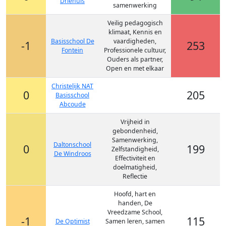
Driehuis
samenwerking
Veilig pedagogisch
klimaat, Kennis en
Basisschool De
vaardigheden,
-1
253
Fontein
Professionele cultuur,
Ouders als partner,
Open en met elkaar
Christelijk NAT
0
205
Basisschool
Abcoude
Vrijheid in
gebondenheid,
Samenwerking,
Daltonschool
0
199
Zelfstandigheid,
De Windroos
Effectiviteit en
doelmatigheid,
Reflectie
Hoofd, hart en
handen, De
Vreedzame School,
-1
115
De Optimist
Samen leren, samen