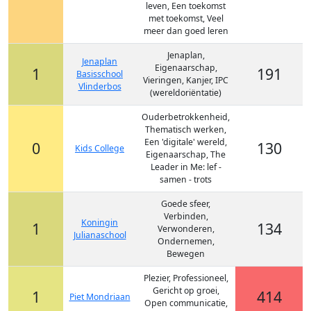
leven, Een toekomst
met toekomst, Veel
meer dan goed leren
Jenaplan,
Jenaplan
Eigenaarschap,
1
191
Basisschool
Vieringen, Kanjer, IPC
Vlinderbos
(wereldoriëntatie)
Ouderbetrokkenheid,
Thematisch werken,
Een 'digitale' wereld,
0
130
Kids College
Eigenaarschap, The
Leader in Me: lef -
samen - trots
Goede sfeer,
Verbinden,
Koningin
1
134
Verwonderen,
Julianaschool
Ondernemen,
Bewegen
Plezier, Professioneel,
Gericht op groei,
1
414
Piet Mondriaan
Open communicatie,