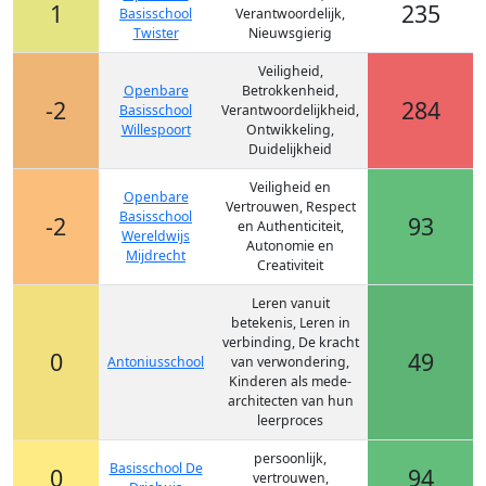
1
235
Basisschool
Verantwoordelijk,
Twister
Nieuwsgierig
Veiligheid,
Openbare
Betrokkenheid,
-2
284
Basisschool
Verantwoordelijkheid,
Willespoort
Ontwikkeling,
Duidelijkheid
Veiligheid en
Openbare
Vertrouwen, Respect
Basisschool
-2
93
en Authenticiteit,
Wereldwijs
Autonomie en
Mijdrecht
Creativiteit
Leren vanuit
betekenis, Leren in
verbinding, De kracht
0
49
Antoniusschool
van verwondering,
Kinderen als mede-
architecten van hun
leerproces
persoonlijk,
Basisschool De
0
94
vertrouwen,