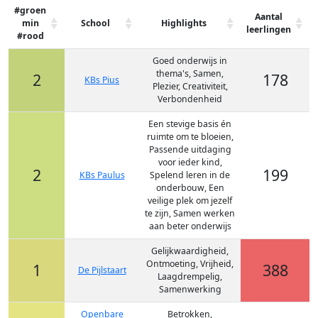
#groen
Aantal
min
School
Highlights
leerlingen
#rood
Goed onderwijs in
thema's, Samen,
2
178
KBs Pius
Plezier, Creativiteit,
Verbondenheid
Een stevige basis én
ruimte om te bloeien,
Passende uitdaging
voor ieder kind,
2
199
KBs Paulus
Spelend leren in de
onderbouw, Een
veilige plek om jezelf
te zijn, Samen werken
aan beter onderwijs
Gelijkwaardigheid,
Ontmoeting, Vrijheid,
1
388
De Pijlstaart
Laagdrempelig,
Samenwerking
Openbare
Betrokken,