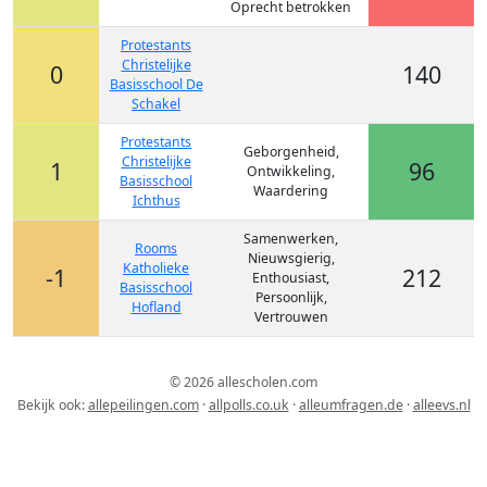
Oprecht betrokken
Protestants
Christelijke
0
140
Basisschool De
Schakel
Protestants
Geborgenheid,
Christelijke
1
96
Ontwikkeling,
Basisschool
Waardering
Ichthus
Samenwerken,
Rooms
Nieuwsgierig,
Katholieke
-1
212
Enthousiast,
Basisschool
Persoonlijk,
Hofland
Vertrouwen
© 2026 allescholen.com
Bekijk ook:
allepeilingen.com
·
allpolls.co.uk
·
alleumfragen.de
·
alleevs.nl