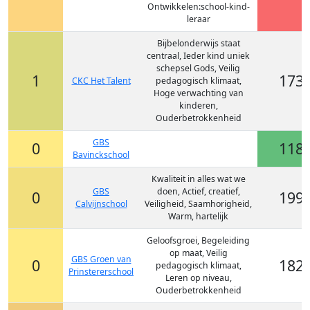
Ontwikkelen:school-kind-
leraar
Bijbelonderwijs staat
centraal, Ieder kind uniek
schepsel Gods, Veilig
1
173
CKC Het Talent
pedagogisch klimaat,
Hoge verwachting van
kinderen,
Ouderbetrokkenheid
GBS
0
118
Bavinckschool
Kwaliteit in alles wat we
GBS
doen, Actief, creatief,
0
199
Calvijnschool
Veiligheid, Saamhorigheid,
Warm, hartelijk
Geloofsgroei, Begeleiding
op maat, Veilig
GBS Groen van
0
182
pedagogisch klimaat,
Prinstererschool
Leren op niveau,
Ouderbetrokkenheid