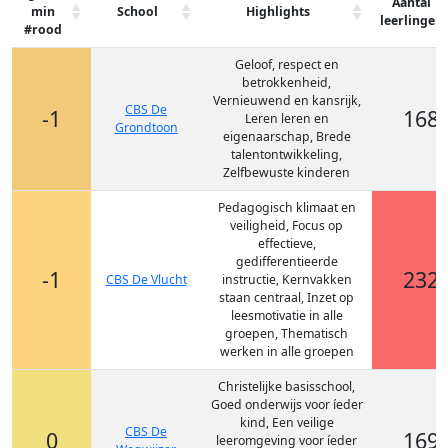
Aantal
min
School
Highlights
leerlingen
#rood
Geloof, respect en
betrokkenheid,
Vernieuwend en kansrijk,
CBS De
-1
168
Leren leren en
Grondtoon
eigenaarschap, Brede
talentontwikkeling,
Zelfbewuste kinderen
Pedagogisch klimaat en
veiligheid, Focus op
effectieve,
gedifferentieerde
-1
232
CBS De Vlucht
instructie, Kernvakken
staan centraal, Inzet op
leesmotivatie in alle
groepen, Thematisch
werken in alle groepen
Christelijke basisschool,
Goed onderwijs voor íeder
kind, Een veilige
CBS De
0
169
leeromgeving voor íeder