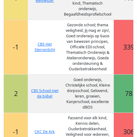
Wegwijzer
kind, Thematisch
onderwijs,
Begaafdheidsprofielschool
Gezonde school; thema
veiligheid, Jij mag er zijn!,
Goed onderwijs op basis
van bewezen principes,
CBS Het
-1
339
Officiële EDI-school,
Sterrenlicht
Thematisch Onderwijs &
Atelieronderwijs, Goede
ondersteuning &
Ouderbetrokkenheid
Goed onderwijs,
Christelijke school, Kleine
CBS School met
dorpsschool, Gelovend,
2
78
de bijbel
leren, groeien,
Kanjerschool, excellente
dBOS
Passend voor elk kind,
Kennis delen,
Ouderbetrokkenheid,
-1
306
CKC De Ark
Veiligheid voor iedereen,