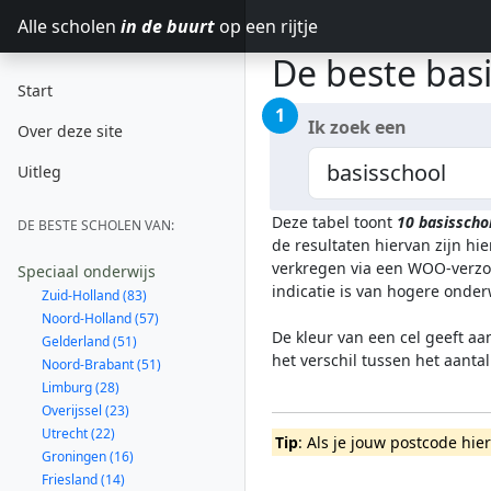
Alle scholen
in de buurt
op een rijtje
De beste basi
Start
1
Ik zoek een
Over deze site
Uitleg
Deze tabel toont
10
basisscho
DE BESTE SCHOLEN VAN:
de resultaten hiervan zijn h
verkregen via een WOO-verzoe
Speciaal onderwijs
indicatie is van hogere onde
Zuid-Holland (83)
Noord-Holland (57)
De kleur van een cel geeft aa
Gelderland (51)
het verschil tussen het aanta
Noord-Brabant (51)
Limburg (28)
Overijssel (23)
Utrecht (22)
Tip
: Als je jouw postcode hie
Groningen (16)
Friesland (14)