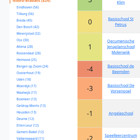
Noord-Brabant (824)
Klim
Eindhoven (56)
Tilburg (56)
Basisschool St
0
Breda (45)
Petrus
Den Bosch (42)
Meierijstad (32)
Oss (30)
Oecumenische
1
Jenaplanschool
Altena (28)
Molenwijk
Roosendaal (28)
Helmond (25)
Basisschool de
Bergen op Zoom (24)
-4
Beemden
Oosterhout (19)
Uden (18)
Basisschool De
Moerdijk (17)
-3
Vorsenpoel
Waalwijk (17)
Boxmeer (13)
Geldrop-Mierlo (13)
-1
Heusden (13)
Angelaschool
Deurne (12)
Etten-Leur (12)
Gemert-Bakel (12)
Speelleercentrum
-2
Valkenswaard (11)