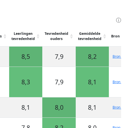
ⓘ
Leerlingen
Tevredenheid
Gemiddelde
s
Bron
tevredenheid
ouders
tevredenheid
8,5
7,9
8,2
Bron 1
8,3
7,9
8,1
Bron 1
8,1
8,0
8,1
Bron 1
7,8
8,2
8,0
Bron 1