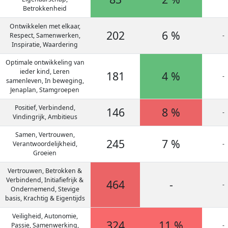
Betrokkenheid
Ontwikkelen met elkaar,
202
6 %
Respect, Samenwerken,
-
Inspiratie, Waardering
Optimale ontwikkeling van
ieder kind, Leren
181
4 %
-
samenleven, In beweging,
Jenaplan, Stamgroepen
Positief, Verbindend,
146
8 %
-
Vindingrijk, Ambitieus
Samen, Vertrouwen,
245
7 %
Verantwoordelijkheid,
-
Groeien
Vertrouwen, Betrokken &
Verbindend, Initiafiefrijk &
464
-
-
Ondernemend, Stevige
basis, Krachtig & Eigentijds
Veiligheid, Autonomie,
324
11 %
Passie, Samenwerking,
-