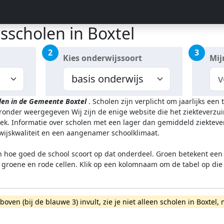
sscholen in Boxtel
2
3
Kies onderwijssoort
Mij
len in de Gemeente Boxtel
.
Scholen zijn verplicht om jaarlijks ee
ieronder weergegeven
Wij zijn de enige website die het ziektever
k. Informatie over scholen met een lager dan gemiddeld ziekteve
rwijskwaliteit en een aangenamer schoolklimaat.
n hoe goed de school scoort op dat onderdeel. Groen betekent een g
l groene en rode cellen. Klik op een kolomnaam om de tabel op die
rboven (bij de blauwe 3) invult, zie je niet alleen scholen in Boxt