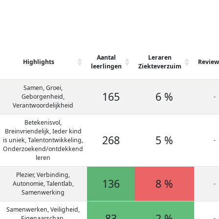
Aantal
Leraren
Highlights
Review
leerlingen
Ziekteverzuim
Samen, Groei,
165
6 %
Geborgenheid,
-
Verantwoordelijkheid
Betekenisvol,
Breinvriendelijk, Ieder kind
268
5 %
is uniek, Talentontwikkeling,
-
Onderzoekend/ontdekkend
leren
Plezier, Verbinding,
136
8 %
Autonomie, Talentlab,
-
Samenwerking
Samenwerken, Veiligheid,
83
2 %
Eigenaarschap,
-