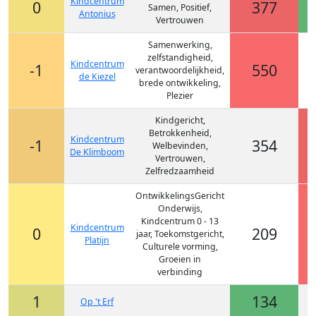
Kindcentrum
0
377
Samen, Positief,
Antonius
Vertrouwen
Samenwerking,
zelfstandigheid,
Kindcentrum
-1
550
verantwoordelijkheid,
de Kiezel
brede ontwikkeling,
Plezier
Kindgericht,
Betrokkenheid,
Kindcentrum
-1
354
Welbevinden,
De Klimboom
Vertrouwen,
Zelfredzaamheid
OntwikkelingsGericht
Onderwijs,
Kindcentrum 0 - 13
Kindcentrum
0
209
jaar, Toekomstgericht,
Platijn
Culturele vorming,
Groeien in
verbinding
1
134
Op 't Erf