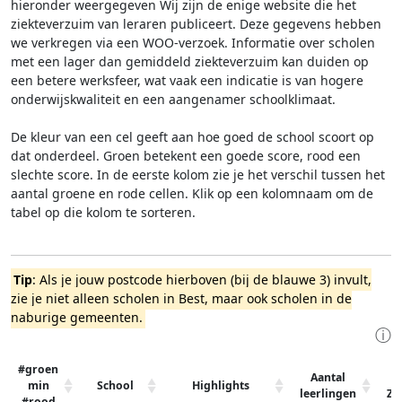
hieronder weergegeven
Wij zijn de enige website die het
ziekteverzuim van leraren publiceert. Deze gegevens hebben
we verkregen via een WOO-verzoek. Informatie over scholen
met een lager dan gemiddeld ziekteverzuim kan duiden op
een betere werksfeer, wat vaak een indicatie is van hogere
onderwijskwaliteit en een aangenamer schoolklimaat.
De kleur van een cel geeft aan hoe goed de school scoort op
dat onderdeel. Groen betekent een goede score, rood een
slechte score. In de eerste kolom zie je het verschil tussen het
aantal groene en rode cellen. Klik op een kolomnaam om de
tabel op die kolom te sorteren.
Tip
: Als je jouw postcode hierboven (bij de blauwe 3) invult,
zie je niet alleen scholen in Best, maar ook scholen in de
naburige gemeenten.
ⓘ
#groen
Aantal
min
School
Highlights
leerlingen
Zi
#rood