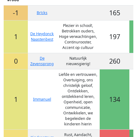
-1
165
Br!cks
Plezier in school!,
Betrokken ouders,
De Heydonck
1
197
Hoge verwachtingen,
Naastenbest
Continurooster,
Accent op cultuur
De
Natuurlijk
0
260
Zevensprong
nieuwsgierig!
Liefde en vertrouwen,
Overtuiging, ons
christelijk geloof,
Ontdekken,
ontdekkend leren,
1
134
Immanuel
Openheid, open
communicatie,
Ontwikkelen, we
begeleiden de
kinderen hierin
Rust, Aandacht,