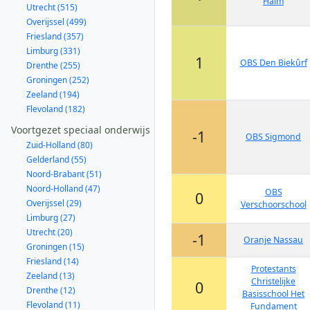
Halm
Utrecht (515)
Overijssel (499)
Friesland (357)
Limburg (331)
1
OBS Den Biekûrf
Drenthe (255)
Groningen (252)
Zeeland (194)
Flevoland (182)
Voortgezet speciaal onderwijs
-1
OBS Sigmond
Zuid-Holland (80)
Gelderland (55)
Noord-Brabant (51)
Noord-Holland (47)
OBS
0
Overijssel (29)
Verschoorschool
Limburg (27)
Utrecht (20)
-1
Oranje Nassau
Groningen (15)
Friesland (14)
Protestants
Zeeland (13)
Christelijke
0
Drenthe (12)
Basisschool Het
Flevoland (11)
Fundament