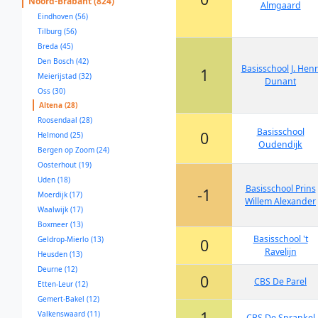
Noord-Brabant (824)
Almgaard
Eindhoven (56)
Tilburg (56)
Breda (45)
Den Bosch (42)
Basisschool J. Henr
1
Meierijstad (32)
Dunant
Oss (30)
Altena (28)
Roosendaal (28)
Basisschool
0
Helmond (25)
Oudendijk
Bergen op Zoom (24)
Oosterhout (19)
Uden (18)
Basisschool Prins
-1
Moerdijk (17)
Willem Alexander
Waalwijk (17)
Boxmeer (13)
Basisschool 't
Geldrop-Mierlo (13)
0
Ravelijn
Heusden (13)
Deurne (12)
0
CBS De Parel
Etten-Leur (12)
Gemert-Bakel (12)
1
Valkenswaard (11)
CBS De Sprankel