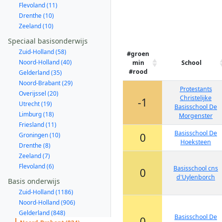
Flevoland (11)
Drenthe (10)
Zeeland (10)
Speciaal basisonderwijs
Zuid-Holland (58)
#groen
Noord-Holland (40)
min
School
#rood
Gelderland (35)
Noord-Brabant (29)
Protestants
Overijssel (20)
Christelijke
-1
Utrecht (19)
Basisschool De
Limburg (18)
Morgenster
Friesland (11)
Basisschool De
0
Groningen (10)
Hoeksteen
Drenthe (8)
Zeeland (7)
Flevoland (6)
Basisschool cns
0
d'Uylenborch
Basis onderwijs
Zuid-Holland (1186)
Noord-Holland (906)
Gelderland (848)
Basisschool De
0