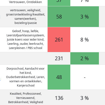
Vertrouwen, Ontdekken
vertrouwen, veiligheid,
groei/ontwikkeling/kwaliteit,
58
3 %
r
samen(werken),
bezieling/passie
Geloof, hoop, liefde,
Leerstofjaarklassensysteem,
261
8 %
Juiste koers voor ieder kind,
Leerling, ouder, leerkracht,
Leerpleinen / PBS school
231
2 %
Dorpsschool, Aandacht voor
het kind,
48
-
Ouderbetrokkenheid, Leren,
k
vormen en ontwikkelen,
Kanjerschool
Kwaliteit, Professioneel,
136
3 %
Vernieuwend,
Betrokkenheid, Veiligheid