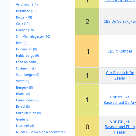
Veldhoven (11)
Bernheze (10)
Boxtel (10)
2
CBS De Verrekijke
Cuijk (10)
Dongen (10)
Sint-Michielsgestel (10)
Best (9)
-1
Drimmelen (9)
CBS 't Kompas
Halderberge (9)
Loon op Zand (9)
Oisterwijk (9)
Chr Basissch De
1
Steenbergen (9)
Zaaier
Vught (9)
Bergeijk (8)
Bladel (8)
Christelijke
1
Cranendonck (8)
Basisschool De Ar
Eersel (8)
Gilze en Rijen (8)
Goirle (8)
Christelijke
0
Laarbeek (8)
Basisschool Eben
Haezer
Nuenen, Gerwen en Nederwetten