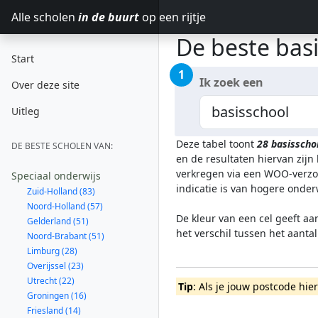
Alle scholen
in de buurt
op een rijtje
De beste basi
Start
1
Ik zoek een
Over deze site
Uitleg
Deze tabel toont
28
basisscho
DE BESTE SCHOLEN VAN:
en de resultaten hiervan zij
verkregen via een WOO-verzoe
Speciaal onderwijs
indicatie is van hogere onde
Zuid-Holland (83)
Noord-Holland (57)
De kleur van een cel geeft aa
Gelderland (51)
het verschil tussen het aanta
Noord-Brabant (51)
Limburg (28)
Overijssel (23)
Utrecht (22)
Tip
: Als je jouw postcode hie
Groningen (16)
Friesland (14)