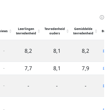
ⓘ
Leerlingen
Tevredenheid
Gemiddelde
views
Bron
tevredenheid
ouders
tevredenheid
8,2
8,1
8,2
-
Bron
7,7
8,1
7,9
-
Bron
-
-
-
-
Bron
-
-
-
-
Bron