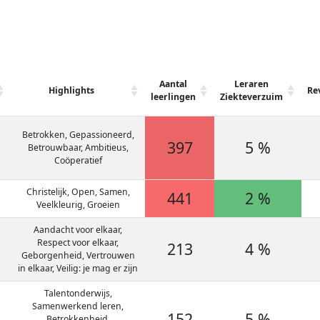
Aantal
Leraren
Highlights
Re
leerlingen
Ziekteverzuim
Betrokken, Gepassioneerd,
397
5 %
Betrouwbaar, Ambitieus,
Coöperatief
Christelijk, Open, Samen,
441
2 %
Veelkleurig, Groeien
Aandacht voor elkaar,
Respect voor elkaar,
213
4 %
Geborgenheid, Vertrouwen
in elkaar, Veilig: je mag er zijn
Talentonderwijs,
Samenwerkend leren,
152
5 %
Betrokkenheid,