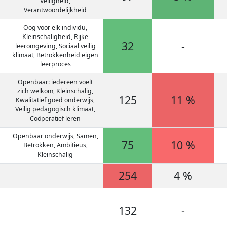
Veiligheid,
Verantwoordelijkheid
Oog voor elk individu,
Kleinschaligheid, Rijke
32
-
leeromgeving, Sociaal veilig
klimaat, Betrokkenheid eigen
leerproces
Openbaar: iedereen voelt
zich welkom, Kleinschalig,
125
11 %
Kwalitatief goed onderwijs,
Veilig pedagogisch klimaat,
Coöperatief leren
Openbaar onderwijs, Samen,
75
10 %
Betrokken, Ambitieus,
Kleinschalig
254
4 %
132
-