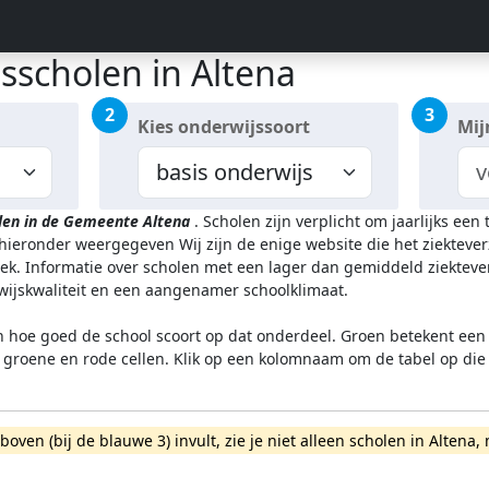
sscholen in Altena
2
3
Kies onderwijssoort
Mij
len in de Gemeente Altena
.
Scholen zijn verplicht om jaarlijks ee
n hieronder weergegeven
Wij zijn de enige website die het ziekte
k. Informatie over scholen met een lager dan gemiddeld ziekteve
rwijskwaliteit en een aangenamer schoolklimaat.
n hoe goed de school scoort op dat onderdeel. Groen betekent een g
l groene en rode cellen. Klik op een kolomnaam om de tabel op die
rboven (bij de blauwe 3) invult, zie je niet alleen scholen in Alte