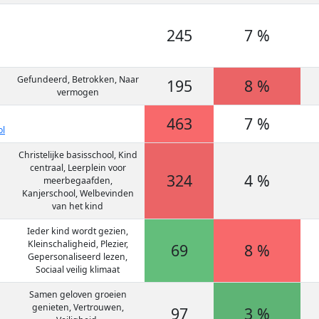
245
7 %
Gefundeerd, Betrokken, Naar
195
8 %
vermogen
463
7 %
l
Christelijke basisschool, Kind
centraal, Leerplein voor
324
4 %
meerbegaafden,
Kanjerschool, Welbevinden
van het kind
Ieder kind wordt gezien,
Kleinschaligheid, Plezier,
69
8 %
Gepersonaliseerd lezen,
Sociaal veilig klimaat
Samen geloven groeien
genieten, Vertrouwen,
97
3 %