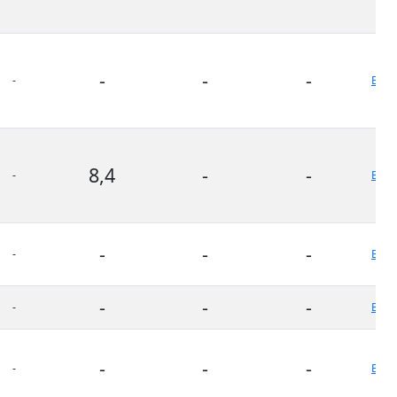
-
-
-
-
Bron
8,4
-
-
-
Bron
-
-
-
-
Bron
-
-
-
-
Bron
-
-
-
-
Bron