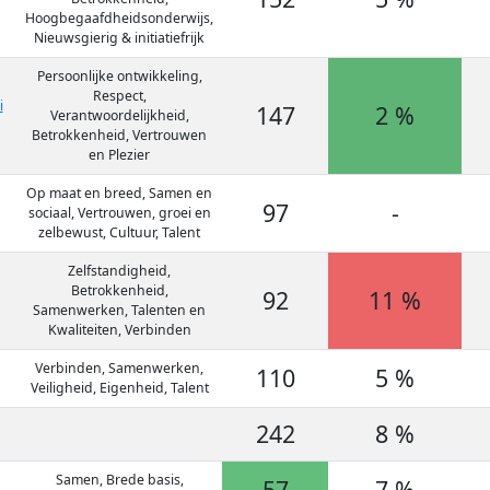
Hoogbegaafdheidsonderwijs,
Nieuwsgierig & initiatiefrijk
Persoonlijke ontwikkeling,
Respect,
i
147
2 %
Verantwoordelijkheid,
Betrokkenheid, Vertrouwen
en Plezier
Op maat en breed, Samen en
97
-
sociaal, Vertrouwen, groei en
zelbewust, Cultuur, Talent
Zelfstandigheid,
Betrokkenheid,
92
11 %
Samenwerken, Talenten en
Kwaliteiten, Verbinden
Verbinden, Samenwerken,
110
5 %
Veiligheid, Eigenheid, Talent
242
8 %
Samen, Brede basis,
57
7 %