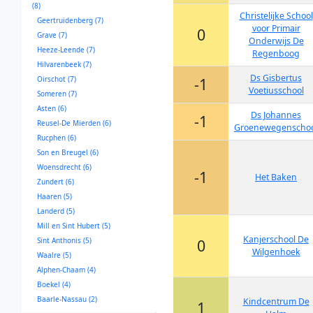
(8)
Christelijke School
Geertruidenberg (7)
voor Primair
0
Grave (7)
Onderwijs De
Heeze-Leende (7)
Regenboog
Hilvarenbeek (7)
Ds Gisbertus
Oirschot (7)
-1
Voetiusschool
Someren (7)
Asten (6)
Ds Johannes
-1
Reusel-De Mierden (6)
Groenewegenschoo
Rucphen (6)
Son en Breugel (6)
Woensdrecht (6)
-1
Het Baken
Zundert (6)
Haaren (5)
Landerd (5)
Mill en Sint Hubert (5)
Kanjerschool De
Sint Anthonis (5)
0
Wilgenhoek
Waalre (5)
Alphen-Chaam (4)
Boekel (4)
Baarle-Nassau (2)
Kindcentrum De
1